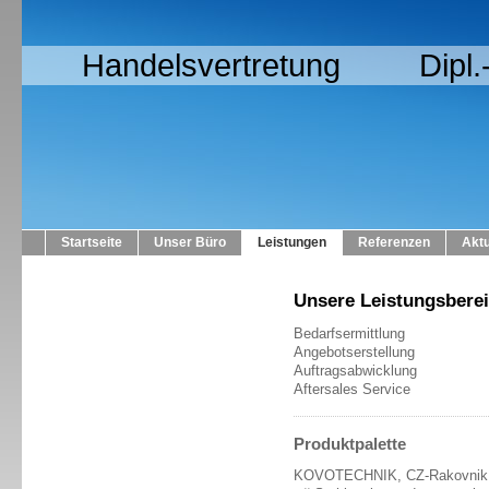
Handelsvertretung Dipl.-I
Startseite
Unser Büro
Leistungen
Referenzen
Aktu
Unsere Leistungsbere
Bedarfsermittlung
Angebotserstellung
Auftragsabwicklung
Aftersales Service
Produktpalette
KOVOTECHNIK, CZ-Rakovnik