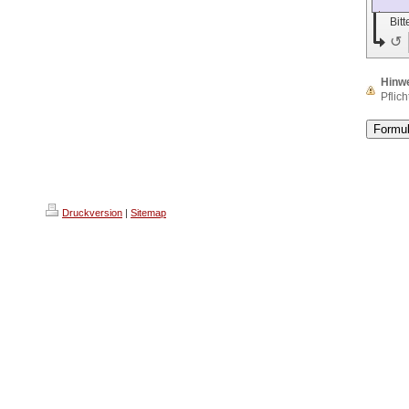
Bit
↺
Hinw
Pflich
Druckversion
|
Sitemap