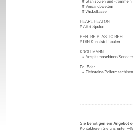
# Stahlspulen und -trommeln 
# Versandpaletten
# Wickelfässer
HEARL HEATON
# ABS Spulen
PENTRE PLASTIC REEL
# DIN Kunststoffspulen
KROLLMANN
# Anspitzmaschinen/Sonder
Fa. Eder
# Ziehsteine/Poliermaschinen
Sie benötigen ein Angebot o
Kontaktieren Sie uns unter
+49